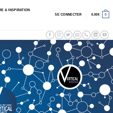
RE & INSPIRATION
0
SE CONNECTER
0.00
€