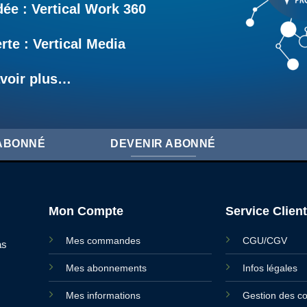
e : Vertical Work 360
rte : Vertical Media
voir plus…
'ABONNÉ
DEVENIR ABONNÉ
Mon Compte
Service Client
Mes commandes
CGU/CGV
as
Mes abonnements
Infos légales
Mes informations
Gestion des c