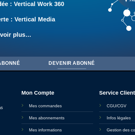
e : Vertical Work 360
rte : Vertical Media
voir plus…
'ABONNÉ
DEVENIR ABONNÉ
Mon Compte
Service Client
Mes commandes
CGU/CGV
as
Mes abonnements
Infos légales
Mes informations
Gestion des c