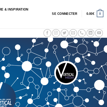
RE & INSPIRATION
0
SE CONNECTER
0.00
€